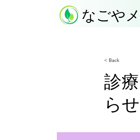
なごや
< Back
診療
らせ